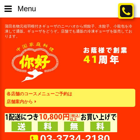
Menu
蒲田名物元祖羽根付きギョーザのニーハオから焼餃子、水餃子、小龍包を冷
凍して通販。ギョーザをどうぞ。店舗でも通販の冷凍ギョーザを販売してお
ります。
各店舗のコースメニューご予約は
店舗案内から
03-3734-2180