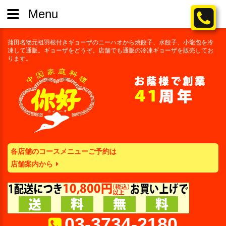
Menu
蒲田名物元祖羽根付きギョーザのニーハオから焼餃子、水餃子、小龍包を冷
凍して通販。ギョーザをどうぞ。店舗でも通販の冷凍ギョーザを販売してお
ります。
各店舗のコースメニューご予約は
店舗案内から
03-3734-2180