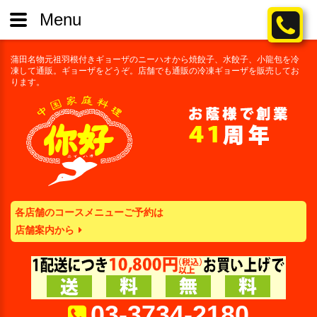
Menu
蒲田名物元祖羽根付きギョーザのニーハオから焼餃子、水餃子、小龍包を冷
凍して通販。ギョーザをどうぞ。店舗でも通販の冷凍ギョーザを販売してお
ります。
各店舗のコースメニューご予約は
店舗案内から
03-3734-2180