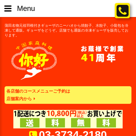
Menu
蒲田名物元祖羽根付きギョーザのニーハオから焼餃子、水餃子、小龍包を冷
凍して通販。ギョーザをどうぞ。店舗でも通販の冷凍ギョーザを販売してお
ります。
各店舗のコースメニューご予約は
店舗案内から
03-3734-2180