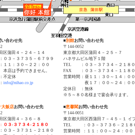
問い合わせ先
■
別館
お問い合わせ先
2
〒144-0052
田区蒲田４－２４－１４
東京都大田区蒲田４－２５－７
：
０３－３７３５－６７９９
ハネサムビル地下１階
：
１１：３０～２２：００
TEL
：
０３－３７３４－２１８
本店は予約できません。
FAX
：
０３－３７３４－１１８
：
不定休
営業時間
：
昼
１１：３０～１４：０
：
info@nihao.co.jp
夜
１７：００～２４：０
定休日
：
無休
※５～８０名様まで宴会承ります。
オ大飯店
お問い合わせ先
■
恵馨閣
お問い合わせ先
2
〒144-0051
田区蒲田４－３６－８
東京都大田区西蒲田７－４５－１ イプ
：
０３-３７３４-２１８０
TEL
：
０３－３７３６－２１８
：
０３－３７３１－２１８０
営業時間
：
１１：００～２４：００